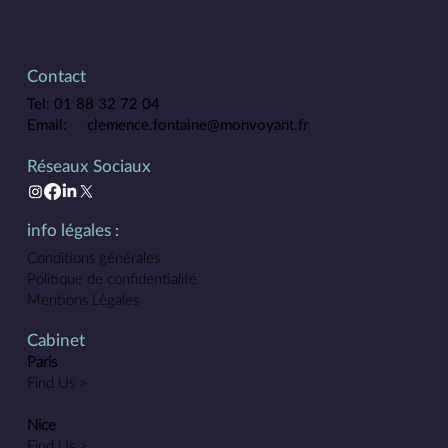
Contact
Tel: 01 88 32 72 04
Email:
clemence.fontaine@monvoyant.fr
Réseaux Sociaux
info légales :
Conditions générales
Politique de confidentialité
Mentions Légales
Cabinet
Paris
Find Us >
Nice
Find Us >